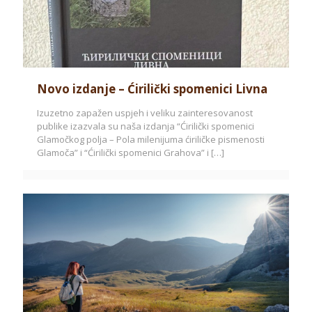
Novo izdanje – Ćirilički spomenici Livna
Izuzetno zapažen uspjeh i veliku zainteresovanost
publike izazvala su naša izdanja “Ćirilički spomenici
Glamočkog polja – Pola milenijuma ćiriličke pismenosti
Glamoča” i “Ćirilički spomenici Grahova” i
[…]