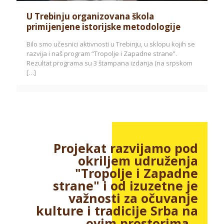
U Trebinju organizovana škola
primijenjene istorijske metodologije
Bilo smo učesnici aktivnosti u Trebinju, u sklopu kojih se
razvija i naš program “Tropolje i Zapadne strane”.
Rezultat programa su 3 štampana izdanja (na srpskom
[…]
Projekat razvijamo pod
okriljem udruženja
"Tropolje i Zapadne
strane" i od izuzetne je
važnosti za očuvanje
kulture i tradicije Srba na
ovim prostorima...