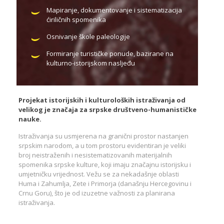
Mapiranje, dokumentovanje i sistematizacija
ćiriličnih spomenika
Osnivanje škole paleologije
Formiranje turističke ponude, bazirane na
kulturno-istorijskom nasljeđu
Projekat istorijskih i kulturoloških istraživanja od
velikog je značaja za srpske društveno-humanističke
nauke.
Istraživanja su usmjerena na granični prostor nastanjen
srpskim narodom, a u tom prostoru evidentiran je veliki
broj neistraženih i nesistematizovanih materijalnih
spomenika srpske kulture, koji imaju značajnu istorijsku i
umjetničku vrijednost. Vežu se za nekadašnje oblasti
Huma i Zahumlja, Zete i Primorja (današnju Hercegovinu i
Crnu Goru), što je od izuzetne važnosti za planirana
istraživanja.