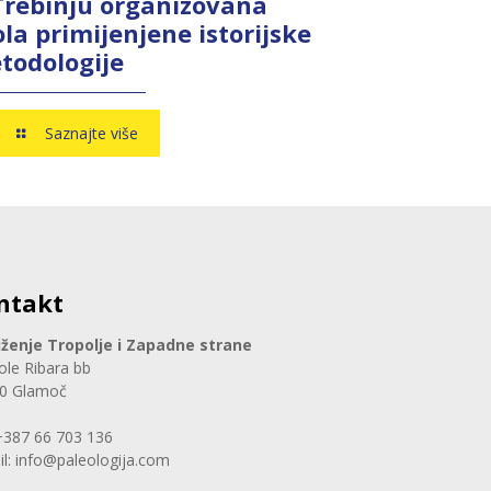
Trebinju organizovana
la primijenjene istorijske
todologije
Saznajte više
ntakt
ženje Tropolje i Zapadne strane
ole Ribara bb
0 Glamoč
 +387 66 703 136
il: info@paleologija.com