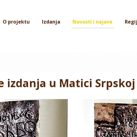
O projektu
Izdanja
Novosti i najave
Regi
e izdanja u Matici Srpsko