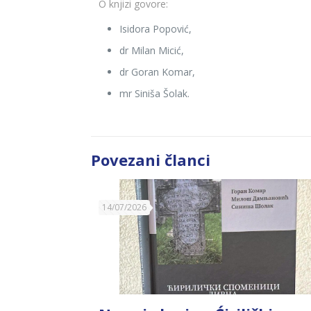
O knjizi govore:
Isidora Popović,
dr Milan Micić,
dr Goran Komar,
mr Siniša Šolak.
Povezani članci
14/07/2026