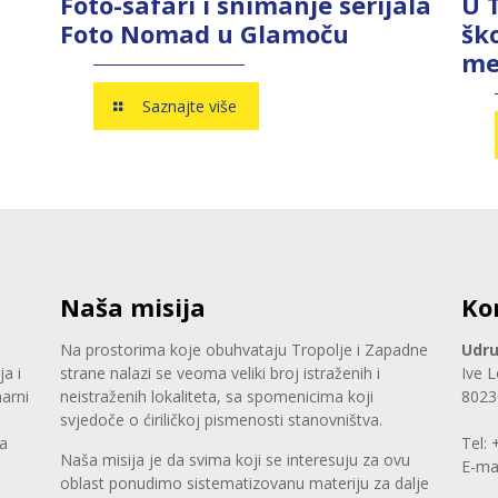
Foto-safari i snimanje serijala
U 
Foto Nomad u Glamoču
ško
me
Saznajte više
Naša misija
Ko
Na prostorima koje obuhvataju Tropolje i Zapadne
Udru
a i
strane nalazi se veoma veliki broj istraženih i
Ive L
arni
neistraženih lokaliteta, sa spomenicima koji
8023
svjedoče o ćiriličkoj pismenosti stanovništva.
ta
Tel:
Naša misija je da svima koji se interesuju za ovu
,
E-ma
oblast ponudimo sistematizovanu materiju za dalje