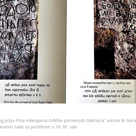
og polja-Pola milenijuma ćiriličke pismenosti Glamoča” autora dr Gor
u Novom Sadu sa početkom u 18. 00 sati.