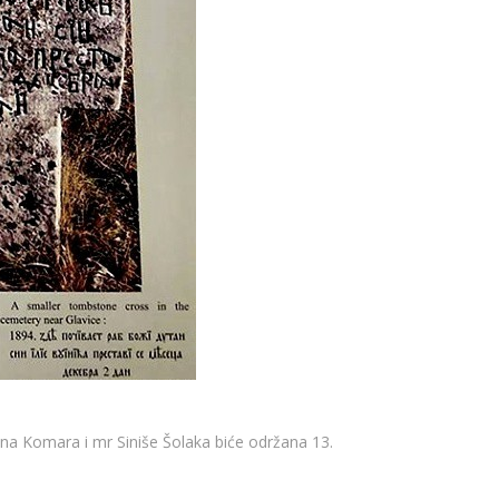
ana Komara i mr Siniše Šolaka biće održana 13.