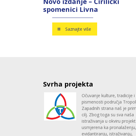
Novo izdanje – Ćirilički
spomenici Livna
Saznajte više
Svrha projekta
Očuvanje kulture, tradicije i
pismenosti područja Tropolj
Zapadnih strana naš je prim
cilj. Zbog toga su sva naša
istraživanja u okviru projek
usmjerena ka pronalaženju
evidantiranju, istraživanju,