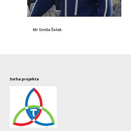
Mr Siniša Šolak
Svrha projekta