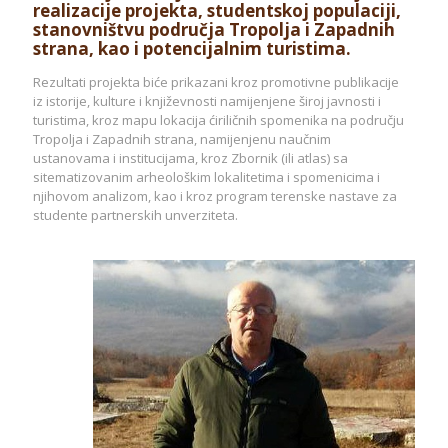
realizacije projekta, studentskoj populaciji,
stanovništvu područja Tropolja i Zapadnih
strana, kao i potencijalnim turistima.
Rezultati projekta biće prikazani kroz promotivne publikacije
iz istorije, kulture i književnosti namijenjene široj javnosti i
turistima, kroz mapu lokacija ćiriličnih spomenika na području
Tropolja i Zapadnih strana, namijenjenu naučnim
ustanovama i institucijama, kroz Zbornik (ili atlas) sa
sitematizovanim arheološkim lokalitetima i spomenicima i
njihovom analizom, kao i kroz program terenske nastave za
studente partnerskih unverziteta.